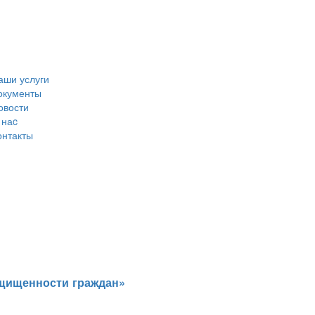
аши услуги
окументы
овости
 наc
онтакты
ащищенности граждан»