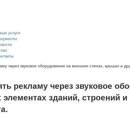
аши услуги
окументы
овости
 наc
онтакты
аму через звуковое оборудование на внешних стенах, крышах и дру
ть рекламу через звуковое об
х элементах зданий, строений и
а.