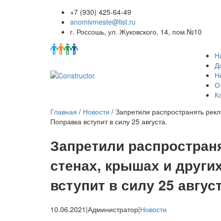
+7 (930) 425-64-49
anomivmeste@list.ru
г. Россошь, ул. Жуковского, 14, пом.№10
Н
Д
Н
О
К
Главная
/
Новости
/
Запретили распространять рекл
Поправка вступит в силу 25 августа.
Запретили распространя
стенах, крышах и други
вступит в силу 25 август
10.06.2021
|
Администратор
|
Новости