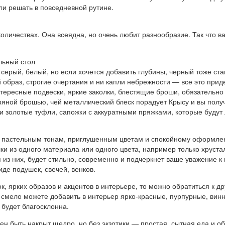
ли решать в повседневной рутине.
оличествах. Она всеядна, но очень любит разнообразие. Так что в
льный стол
к серый, белый, но если хочется добавить глубины, черный тоже ст
браз, строгие очертания и ни капли небрежности — все это приде
тересные подвески, яркие заколки, блестящие броши, обязательно
ребряной брошью, чей металлический блеск порадует Крысу и вы пол
и золотые туфли, сапожки с аккуратными пряжками, которые будут 
ие пастельным тонам, приглушенным цветам и спокойному оформл
ки из одного материала или одного цвета, например только хруст
из них, будет стильно, современно и подчеркнет ваше уважение к
иде подушек, свечей, венков.
к, ярких образов и акцентов в интерьере, то можно обратиться к 
 смело можете добавить в интерьер ярко-красные, пурпурные, вин
 будет благосклонна.
жен быть накрыт щедро, но без экзотики — простая, сытная еда и 