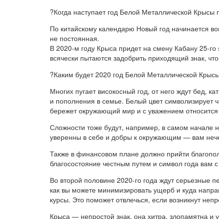
?Когда наступает год Белой Металлической Крысы 
По китайскому календарю Новый год начинается вов
не постоянная.
В 2020-м году Крыса придет на смену Кабану 25-го
всячески пытаются задобрить приходящий знак, чт
?Каким будет 2020 год Белой Металлической Крысы
Многих пугает високосный год, от него ждут бед, к
и пополнения в семье. Белый цвет символизирует ч
бережет окружающий мир и с уважением относится к
Сложности тоже будут, например, в самом начале н
уверенны в себе и добры к окружающим — вам нечег
Также в финансовом плане должно прийти благополу
благосостояние честным путем и символ года вам с
Во второй половине 2020-го года ждут серьезные 
как вы можете минимизировать ущерб и куда напра
курсы. Это поможет отвлечься, если возникнут неп
Крыса — непростой знак, она хитра, злопамятна и у