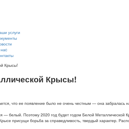
аши услуги
окументы
овости
 наc
онтакты
ой Крысы!
аллической Крысы!
ается, что ее появление было не очень честным — она забралась н
ия — белый. Поэтому 2020 год будет годом Белой Металлической К
 Крысе присущи борьба за справедливость, твердый характер. Распо