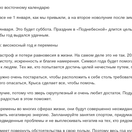
по восточному календарю
се не 1 января, как мы привыкли, а на второе новолуние после з
 января. Это будет суббота. Праздник в «Поднебесной» длится целы
обы год выдался удачным.
: високосный год и перемены
атастроф и потери равновесия в жизни. На самом деле это не так.
истоту, искренность и благие намерения. Символ года будет помога
 людям. Тех же, кто попытается достичь целей нечестным путем, 
ужно очень постараться, чтобы расположить к себе столь требоват
о опасаться, Крыса сделает все, чтобы помочь.
чие, потому что зверь скрупулезный и очень любит достаток. Под
 радостью в этом поможет.
перемены во многих сферах жизни, они будут совершенно неожида
вить негативную энергию. Запланируйте занятия спортом, придума
редвиденные проблемы и не выплескивать негатив на тех, кто рядом
меет повернуть обстоятельства в свою пользу. Поэтому весь год ну