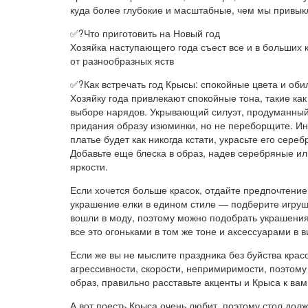
куда более глубокие и масштабные, чем мы привык
✅?Что приготовить на Новый год
Хозяйка наступающего года съест все и в больших к
от разнообразных яств
✅?Как встречать год Крысы: спокойные цвета и оби
Хозяйку года привлекают спокойные тона, такие ка
выборе нарядов. Укрывающий силуэт, продуманный о
придания образу изюминки, но не переборщите. Ин
платье будет как никогда кстати, украсьте его се
Добавьте еще блеска в образ, надев серебряные ил
яркости.
Если хочется больше красок, отдайте предпочтен
украшение елки в едином стиле — подберите игруш
вошли в моду, поэтому можно подобрать украшения 
все это огоньками в том же тоне и аксессуарами в в
Если же вы не мыслите праздника без буйства красо
агрессивности, скорости, непримиримости, поэтому
образ, правильно расставьте акценты и Крыса к вам
А вот поесть Крыса очень любит, поэтому стол дол