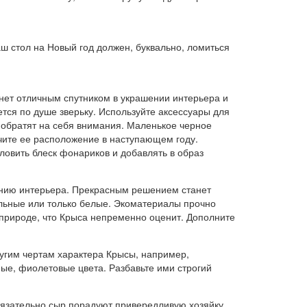
аш стол на Новый год должен, буквально, ломиться
анет отличным спутником в украшении интерьера и
тся по душе зверьку. Используйте аксессуары для
 обратят на себя внимания. Маленькое черное
учите ее расположение в наступающем году.
ловить блеск фонариков и добавлять в образ
ению интерьера. Прекрасным решением станет
альные или только белые. Экоматериалы прочно
 природе, что Крыса непременно оценит. Дополните
другим чертам характера Крысы, например,
ные, фиолетовые цвета. Разбавьте ими строгий
обязательно сыр порадуют привередливую хозяйку