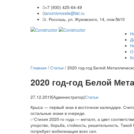
+7 (930) 425-64-49
anomivmeste@list.ru
г. Россошь, ул. Жуковского, 14, пом.№10
Н
Д
Н
О
К
Главная
/
Статьи
/
2020 год-год Белой Металлическ
2020 год-год Белой Мет
27.12.2019
|
Администратор
|
Статьи
Крыса — первый знак в восточном календаре. Счит
остальные знаки в очереди.
✅Стихия 2020-го года — металл, а цвет соответств
упорство, борьба, стойкость, решительность. Такой
потребует мобилизации всех сил.