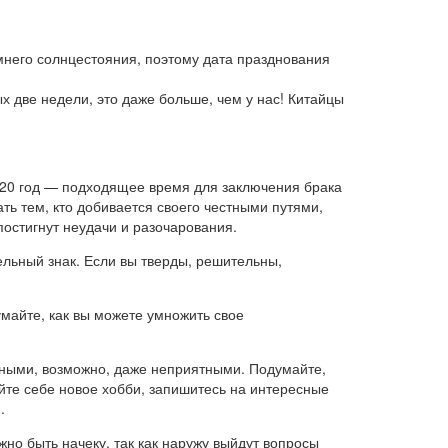
имнего солнцестояния, поэтому дата празднования
х две недели, это даже больше, чем у нас! Китайцы
 2020 год — подходящее время для заключения брака
ть тем, кто добивается своего честными путями,
постигнут неудачи и разочарования.
ельный знак. Если вы тверды, решительны,
умайте, как вы можете умножить свое
нными, возможно, даже неприятными. Подумайте,
йте себе новое хобби, запишитесь на интересные
.
жно быть начеку, так как наружу выйдут вопросы