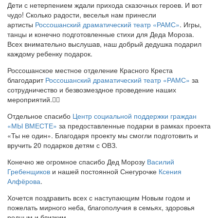
Дети с нетерпением ждали прихода сказочных героев. И вот
чудо! Сколько радости, веселья нам принесли
артисты
Россошанский драматический театр «РАМС»
. Игры,
танцы и конечно подготовленные стихи для Деда Мороза.
Всех внимательно выслушав, наш добрый дедушка подарил
каждому ребенку подарок.
Россошанское местное отделение Красного Креста
благодарит
Россошанский драматический театр «РАМС»
за
сотрудничество и безвозмездное проведение наших
мероприятий.👍🏻
Отдельное спасибо
Центр социальной поддержки граждан
«МЫ ВМЕСТЕ»
за предоставленные подарки в рамках проекта
«Ты не один». Благодаря проекту мы смогли подготовить и
вручить 20 подарков детям с ОВЗ.
Конечно же огромное спасибо Дед Морозу
Василий
Гребенщиков
и нашей постоянной Снегурочке
Ксения
Алфёрова
.
Хочется поздравить всех с наступающим Новым годом и
пожелать мирного неба, благополучия в семьях, здоровья
родным и близким.