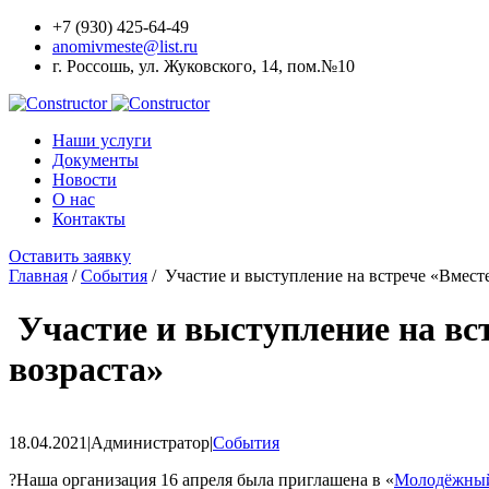
+7 (930) 425-64-49
anomivmeste@list.ru
г. Россошь, ул. Жуковского, 14, пом.№10
Наши услуги
Документы
Новости
О наc
Контакты
Оставить заявку
Главная
/
События
/
Участие и выступление на встрече «Вмест
Участие и выступление на вс
возраста»
18.04.2021
|
Администратор
|
События
?Наша организация 16 апреля была приглашена в «
Молодёжный