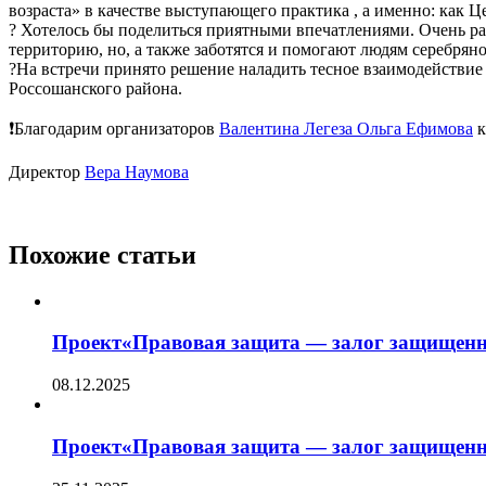
возраста» в качестве выступающего практика , а именно: как
? Хотелось бы поделиться приятными впечатлениями. Очень ра
территорию, но, а также заботятся и помогают людям серебряно
?На встречи принято решение наладить тесное взаимодействи
Россошанского района.
❗Благодарим организаторов
Валентина Легеза
Ольга Ефимова
к
Директор
Вера Наумова
Похожие статьи
Проект«Правовая защита — залог защищенн
08.12.2025
Проект«Правовая защита — залог защищенн