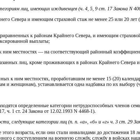
ориям лиц, имеющих иждивенцев (ч. 4, 5, 9 ст. 17 Закона N 40
айнего Севера и имеющим страховой стаж не менее 25 или 20 ле
 приравненных к районам Крайнего Севера, и имеющим страховой
ксированной выплаты;
 ним местностях — на соответствующий районный коэффициент 
азанных лиц, кроме проживающих в районах Крайнего Севера и 
ых к ним местностях, проработавшим не менее 15 (20) календа
ам и женщинам), устанавливается одна надбавка по их выбору (ч.
дятся определенные категории нетрудоспособных членов семьи,
7, ч. 1 ст. 24 Закона от 12.02.1993 N 4468-1).
 следующие категории лиц (п. п. «а», «б» и «г» ч. 3 ст. 29 Зак
ше этого возраста, если они стали инвалидами до достижения 18 
анного с поступлением на военную службу, службу в войсках на