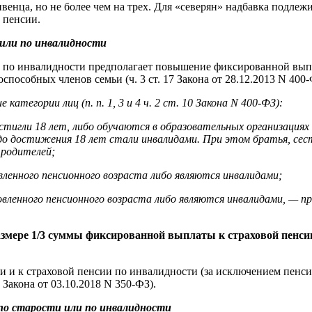
енца, но не более чем на трех. Для «северян» надбавка подл
 пенсии.
 или по инвалидности
и по инвалидности предполагает повышение фиксированной вып
особных членов семьи (ч. 3 ст. 17 Закона от 28.12.2013 N 400-
тегории лиц (п. п. 1, 3 и 4 ч. 2 ст. 10 Закона N 400-ФЗ):
остигли 18 лет, либо обучаются в образовательных организациях 
 до достижения 18 лет стали инвалидами. При этом братья, се
 родителей;
овленного пенсионного возраста либо являются инвалидами;
новленного пенсионного возраста либо являются инвалидами, — 
азмере 1/3 суммы фиксированной выплаты к страховой пенсии 
и и к страховой пенсии по инвалидности (за исключением пенс
10 Закона от 03.10.2018 N 350-ФЗ).
по старости или по инвалидности