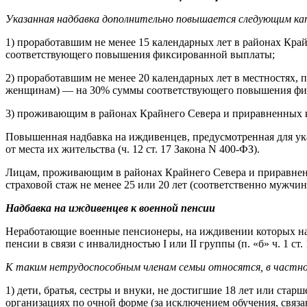
Указанная надбавка дополнительно повышается следующим катег
1) проработавшим не менее 15 календарных лет в районах Кр
соответствующего повышения фиксированной выплаты;
2) проработавшим не менее 20 календарных лет в местностях,
женщинам) — на 30% суммы соответствующего повышения фи
3) проживающим в районах Крайнего Севера и приравненных к
Повышенная надбавка на иждивенцев, предусмотренная для ук
от места их жительства (ч. 12 ст. 17 Закона N 400-ФЗ).
Лицам, проживающим в районах Крайнего Севера и приравненн
страховой стаж не менее 25 или 20 лет (соответственно мужчин
Надбавка на иждивенцев к военной пенсии
Неработающие военные пенсионеры, на иждивении которых нахо
пенсии в связи с инвалидностью I или II группы (п. «б» ч. 1 ст. 1
К таким нетрудоспособным членам семьи относятся, в частности,
1) дети, братья, сестры и внуки, не достигшие 18 лет или стар
организациях по очной форме (за исключением обучения, связ