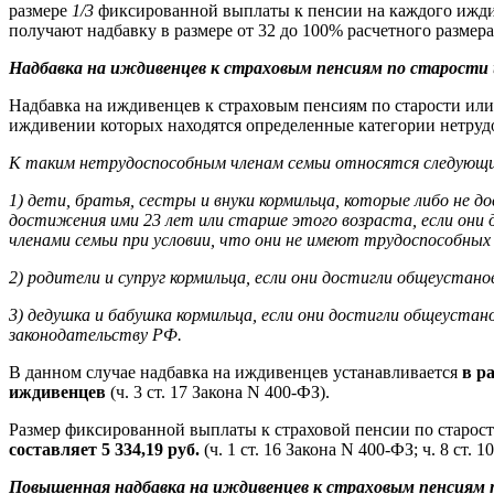
размере
1/3
фиксированной выплаты к пенсии на каждого иждив
получают надбавку в размере от 32 до 100% расчетного размера
Надбавка на иждивенцев к страховым пенсиям по старости
Надбавка на иждивенцев к страховым пенсиям по старости ил
иждивении которых находятся определенные категории нетрудосп
К таким нетрудоспособным членам семьи относятся следующие ка
1) дети, братья, сестры и внуки кормильца, которые либо не д
достижения ими 23 лет или старше этого возраста, если они
членами семьи при условии, что они не имеют трудоспособных
2) родители и супруг кормильца, если они достигли общеустан
3) дедушка и бабушка кормильца, если они достигли общеуста
законодательству РФ.
В данном случае надбавка на иждивенцев устанавливается
в р
иждивенцев
(ч. 3 ст. 17 Закона N 400-ФЗ).
Размер фиксированной выплаты к страховой пенсии по старост
составляет 5 334,19 руб.
(ч. 1 ст. 16 Закона N 400-ФЗ; ч. 8 ст. 
Повышенная надбавка на иждивенцев к страховым пенсиям 